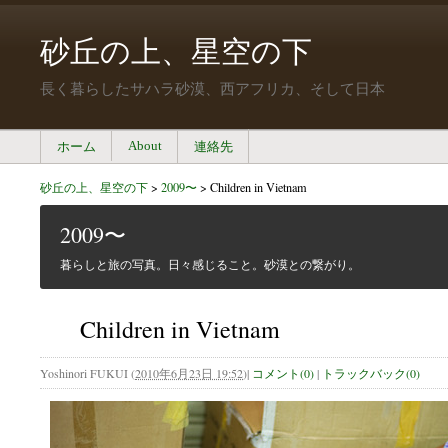
砂丘の上、星空の下
長く暮らしたサハラ砂漠、西アフリカ、そして日本
About
ホーム
連絡先
砂丘の上、星空の下
>
2009〜
>
Children in Vietnam
2009〜
暮らしと旅の写真。日々感じること。砂漠との繋がり。
Children in Vietnam
Yoshinori FUKUI
(
2010年6月23日 19:52
)
|
コメント(0)
|
トラックバック(0)