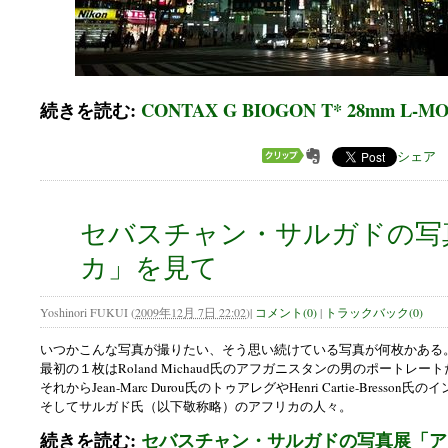
続きを読む:
CONTAX G BIOGON T* 28mm L
シェア
セバスチャン・サルガドの写
カ」を見て
Yoshinori FUKUI
(
2009年12月 7日 22:02
)
|
コメント(0)
|
トラックバック(0)
いつかこんな写真が撮りたい、そう思い続けている写真が何枚かある
最初の１枚はRoland Michaud氏のアフガニスタンの男のポートレー
それからJean-Marc Durou氏のトゥアレグやHenri Cartie-Bresson氏の
そしてサルガド氏（以下敬称略）のアフリカの人々。
続きを読む:
セバスチャン・サルガドの写真展「ア