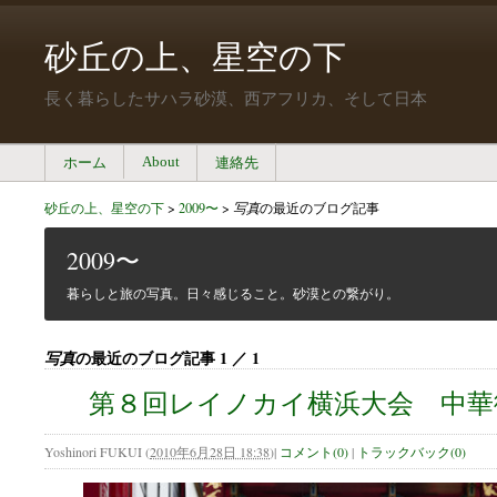
砂丘の上、星空の下
長く暮らしたサハラ砂漠、西アフリカ、そして日本
About
ホーム
連絡先
砂丘の上、星空の下
>
2009〜
>
写真
の最近のブログ記事
2009〜
暮らしと旅の写真。日々感じること。砂漠との繋がり。
の最近のブログ記事 1 ／ 1
写真
第８回レイノカイ横浜大会 中華
Yoshinori FUKUI
(
2010年6月28日 18:38
)
|
コメント(0)
|
トラックバック(0)