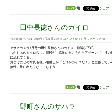
シェア
田中長徳さんのカイロ
Yoshinori FUKUI
(
2010年4月21日 20:54
)
|
コメント(0)
|
トラックバック(0)
アサヒカメラ5月号の田中長徳さんのカイロ。静謐な下町。
しかしあのカイロらしい喧騒が、路地の向こうからアザーン（礼拝の
に流れてくる。
おまけにどの写真も強い陽射しが「これがカイロだ！」と主張してい
無性に旅に出たくなってしまう。
シェア
野町さんのサハラ