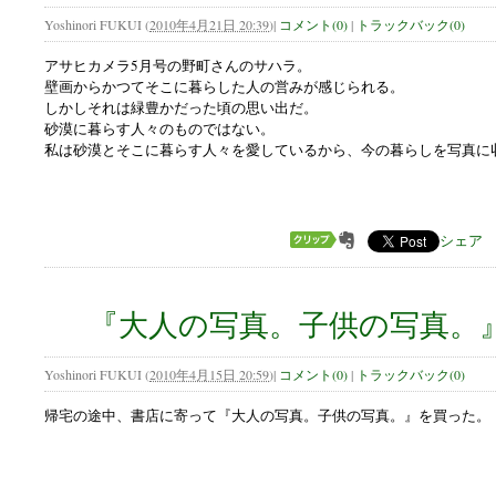
Yoshinori FUKUI
(
2010年4月21日 20:39
)
|
コメント(0)
|
トラックバック(0)
アサヒカメラ5月号の野町さんのサハラ。
壁画からかつてそこに暮らした人の営みが感じられる。
しかしそれは緑豊かだった頃の思い出だ。
砂漠に暮らす人々のものではない。
私は砂漠とそこに暮らす人々を愛しているから、今の暮らしを写真に
シェア
『大人の写真。子供の写真。
Yoshinori FUKUI
(
2010年4月15日 20:59
)
|
コメント(0)
|
トラックバック(0)
帰宅の途中、書店に寄って『大人の写真。子供の写真。』を買った。