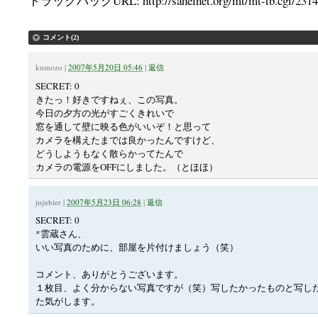
トラックバックURL: http://sahelnet.org/mt/mt-tb.cgi/2314
コメント(2)
kumozo
|
2007年5月20日 05:46
|
返信
SECRET: 0
きたっ！好きですねぇ、この写真。
今日の夕方の光がすごくきれいで
窓を通して壁に映る色がいいぞ！と思って
カメラを構えたまでは良かったんですけど、
どうしようもなく散らかってたんで
カメラの電源をOFFにしました。（とほほ）
jujubier
|
2007年5月23日 06:28
|
返信
SECRET: 0
*雲蔵さん、
いい写真のために、部屋を片付けましょう（笑）
コメント、ありがとうございます。
１枚目、よく分からない写真ですが（笑）写したかったものと写し
た気がします。