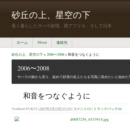
砂丘の上、星空の下
長く暮らしたサハラ砂漠、西アフリカ、そして日本
About
ホーム
連絡先
砂丘の上、星空の下
>
2006〜2008
>
和音をつなぐように
2006〜2008
サハラの旅から戻り、改めて砂漠の友人たちを写真に収めたいと始めた
和音をつなぐように
Yoshinori FUKUI
(
2007年5月19日 07:45
)
|
コメント(2)
|
トラックバック(0)