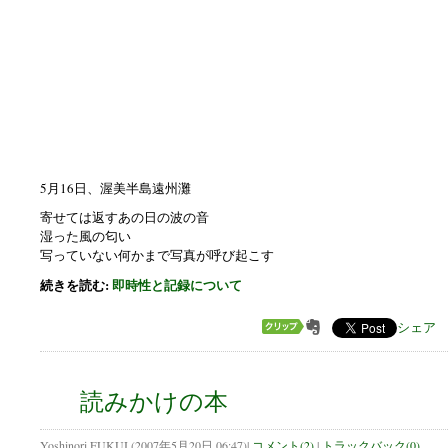
5月16日、渥美半島遠州灘
寄せては返すあの日の波の音
湿った風の匂い
写っていない何かまで写真が呼び起こす
続きを読む:
即時性と記録について
シェア
読みかけの本
Yoshinori FUKUI
(
2007年5月20日 06:47
)
|
コメント(2)
|
トラックバック(0)