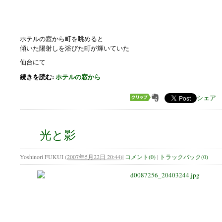
ホテルの窓から町を眺めると
傾いた陽射しを浴びた町が輝いていた
仙台にて
続きを読む:
ホテルの窓から
シェア
光と影
Yoshinori FUKUI
(
2007年5月22日 20:44
)
|
コメント(0)
|
トラックバック(0)