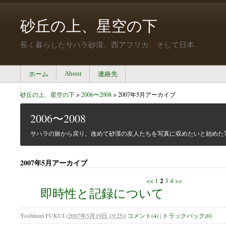
砂丘の上、星空の下
長く暮らしたサハラ砂漠、西アフリカ、そして日本
About
ホーム
連絡先
砂丘の上、星空の下
>
2006〜2008
>
2007年5月アーカイブ
2006〜2008
サハラの旅から戻り、改めて砂漠の友人たちを写真に収めたいと始めた
2007年5月アーカイブ
2
<<
1
3
4
>>
即時性と記録について
Yoshinori FUKUI
(
2007年5月19日 19:25
)
|
コメント(4)
|
トラックバック(0)